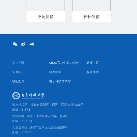
书记信箱
校长信箱
人才招聘
MK体育（中国）学堂
教师主页
VI系统
校友邮箱
校园地图
校园图库
电子科技博物馆
清水河校区：成都市高新区（西区）西源大道2006号
邮编：611731
沙河校区: 成都市成华区建设北路二段4号
邮编：610054
九里堤校区: 成都市金牛区九里堤西路8号
邮编：610031